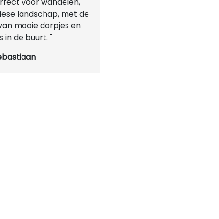
rfect voor wandelen,
riese landschap, met de
 van mooie dorpjes en
s in de buurt. "
ebastiaan