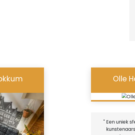
Dokkum
Olle 
" Een uniek s
kunstenaarsh