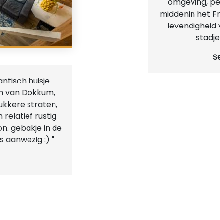
omgeving, pe
middenin het F
levendigheid
stadje
S
antisch huisje.
um van Dokkum,
ukkere straten,
 relatief rustig
n. gebakje in de
s aanwezig :) "
d