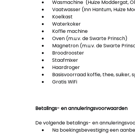
Wasmachine (Huize Moddergat, Ol
Vaatwasser (Inn Hantum, Huize Mo
Koelkast
Waterkoker
Koffie machine
Oven (m.u.v. de Swarte Prinsch)
Magnetron (m.u.v. de Swarte Prins
Broodrooster
Staafmixer
Haardroger
Basisvoorraad koffie, thee, suiker, sp
Gratis WiFi
Betalings- en annuleringsvoorwaarden
De volgende betalings- en annuleringsv
Na boekingsbevestiging een aanbeta