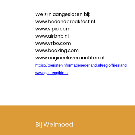
We zijn aangesloten bij:
www.bedandbreakfast.nl
www.vipio.com
www.airbnb.nl
www.vrbo.com
www.booking.com
www.origineelovernachten.nl
https://toeristeninformatienederland.nl/regio/friesland
www.gastengilde.nl
Bij Welmoed