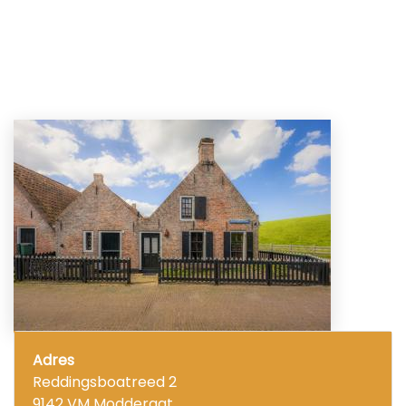
Adres
Reddingsboatreed 2
9142 VM Moddergat